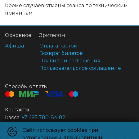
Кроме случаев отмены сеанса по техническим
причинам.
Основное
Зрителям
Афиша
Оплата картой
Возврат билетов
Правила и соглашения
Пользовательское соглашение
Способы оплаты
Контакты
Касса
+7 495 780-84-82
Сайт использует cookies при
Нивада 3D
©
2020-
2026
авторизации и для аналитики