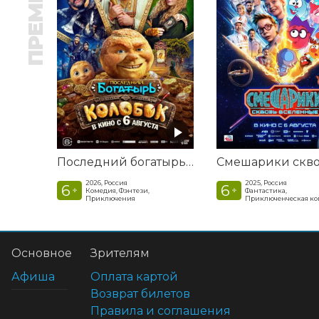
ПРЕМЬЕРА
Последний богатырь. Колобок
2026, Россия
2025, Россия
6
6
+
+
Комедия, Фэнтези,
Фантастика,
Приключения
Приключенческая к
Основное
Зрителям
Афиша
Оплата картой
Возврат билетов
Правила и соглашения