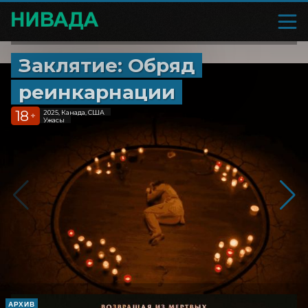
Заклятие: Обряд
реинкарнации
18
2025, Канада, США
+
Ужасы
АРХИВ