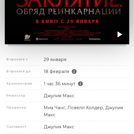
29 января
В прокате с
18 февраля
В прокате до
1 час 36 минут
Хронометраж
Джулия Макс
Режиссер
Миа Чанг, Ловелл Холдер, Джулия
Продюсер
Макс
Джулия Макс
Сценарист