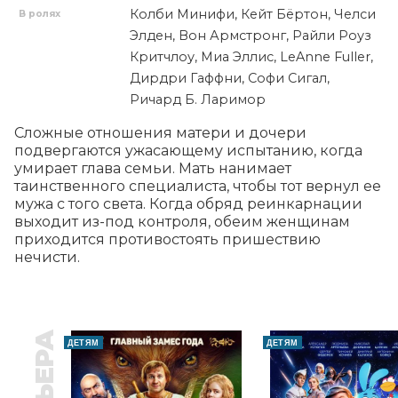
Колби Минифи, Кейт Бёртон, Челси
В ролях
Элден, Вон Армстронг, Райли Роуз
Критчлоу, Миа Эллис, LeAnne Fuller,
Дирдри Гаффни, Софи Сигал,
Ричард Б. Ларимор
Сложные отношения матери и дочери 
подвергаются ужасающему испытанию, когда 
умирает глава семьи. Мать нанимает 
таинственного специалиста, чтобы тот вернул ее 
мужа с того света. Когда обряд реинкарнации 
выходит из-под контроля, обеим женщинам 
приходится противостоять пришествию 
нечисти.
ДЕТЯМ
ДЕТЯМ