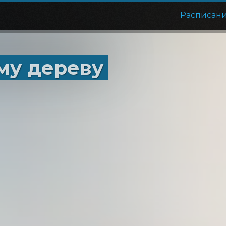
Расписан
му дереву