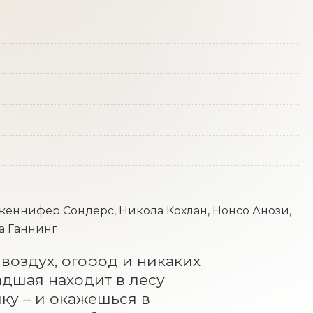
женнифер Сондерс, Никола Кохлан, Нонсо Анози,
а Ганнинг
оздух, огород и никаких 
дшая находит в лесу 
ку – и окажешься в 