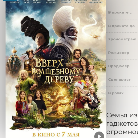
В прокате с
В прокате до
Хронометраж
Режиссер
Продюсер
Сценарист
В ролях
Семья из
гаджетов
огромное