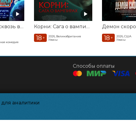
Смешарики сквозь вселенные
Корни: Сага о вампирах
Демон скоро
18
18
2026, Великобритания
2026, США
+
+
Ужасы
Ужасы
кая комедия
Способы оплаты
ашение
и для аналитики