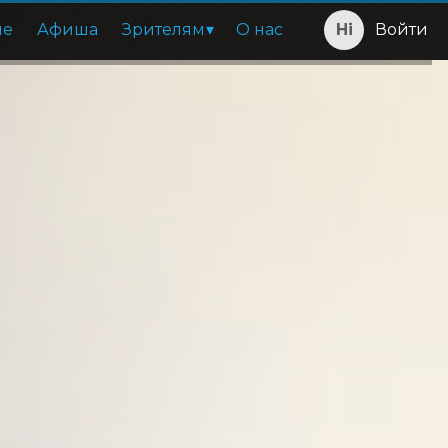
ие
Афиша
Зрителям
О нас
Войти