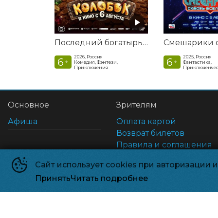
Последний богатырь. Колобок
2026, Россия
2025, Россия
6
6
+
+
Комедия, Фэнтези,
Фантастика,
Приключения
Приключенчес
Основное
Зрителям
Афиша
Оплата картой
Возврат билетов
Правила и соглашения
Пользовательское согл
Сайт использует cookies при авторизации 
Принять
Читать подробнее
Нивада 3D
©
2020-
2026