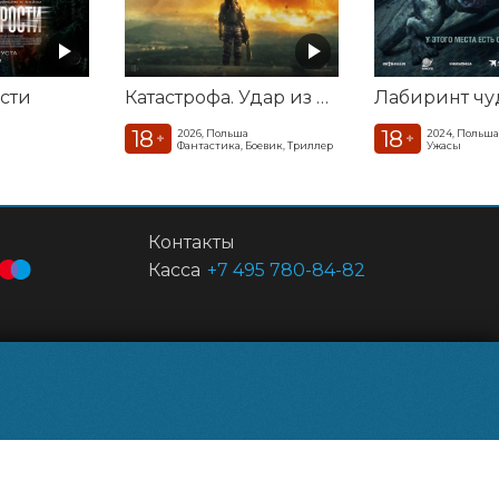
сти
Катастрофа. Удар из космоса
Лабиринт ч
18
18
2026, Польша
2024, Польш
+
+
Фантастика, Боевик, Триллер
Ужасы
Контакты
Касса
+7 495 780-84-82
Powered by
p24.app