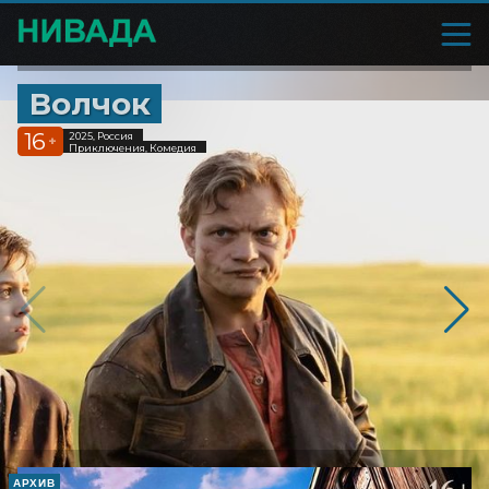
Волчок
16
2025, Россия
+
Приключения, Комедия
АРХИВ