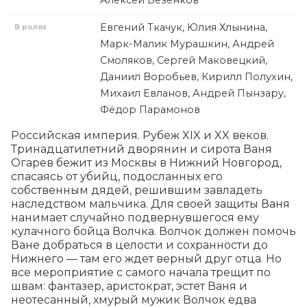
Алексей Безенков
Евгений Ткачук, Юлия Хлынина,
В ролях
Марк-Малик Мурашкин, Андрей
Смоляков, Сергей Маковецкий,
Даниил Воробьев, Кирилл Полухин,
Михаил Евланов, Андрей Пынзару,
Фёдор Парамонов
Российская империя. Рубеж XIX и XX веков. 
Тринадцатилетний дворянин и сирота Ваня 
Огарев бежит из Москвы в Нижний Новгород, 
спасаясь от убийц, подосланных его 
собственным дядей, решившим завладеть 
наследством мальчика. Для своей защиты Ваня 
нанимает случайно подвернувшегося ему 
кулачного бойца Волчка. Волчок должен помочь 
Ване добраться в целости и сохранности до 
Нижнего — там его ждет верный друг отца. Но 
все мероприятие с самого начала трещит по 
швам: фантазер, аристократ, эстет Ваня и 
неотесанный, хмурый мужик Волчок едва 