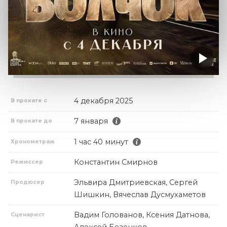
4 декабря 2025
В прокате с
7 января
В прокате до
1 час 40 минут
Хронометраж
Константин Смирнов
Режиссер
Эльвира Дмитриевская, Сергей
Продюсер
Шишкин, Вячеслав Дусмухаметов
Вадим Голованов, Ксения Датнова,
Сценарист