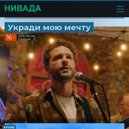
Укради мою мечту
16
2025, Россия
+
Комедия
АРХИВ