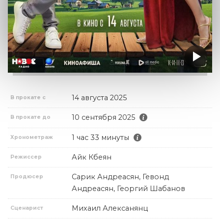
14 августа 2025
В прокате с
10 сентября 2025
В прокате до
1 час 33 минуты
Хронометраж
Айк Кбеян
Режиссер
Сарик Андреасян, Гевонд
Продюсер
Андреасян, Георгий Шабанов
Михаил Алексанянц
Сценарист