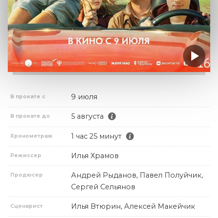
9 июля
В прокате с
5 августа
В прокате до
1 час 25 минут
Хронометраж
Илья Храмов
Режиссер
Андрей Рыданов, Павел Полуйчик,
Продюсер
Сергей Сельянов
Илья Втюрин, Алексей Макейчик
Сценарист