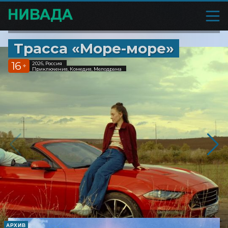
Трасса «Море-море»
16
2026, Россия
+
Приключения, Комедия, Мелодрама
АРХИВ