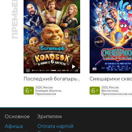
ПРЕМЬЕРА
Последний богатырь. Колобок
2026, Россия
2025, Россия
6
6
+
+
Комедия, Фэнтези,
Фантастика,
Приключения
Приключенческая к
Основное
Зрителям
Афиша
Оплата картой