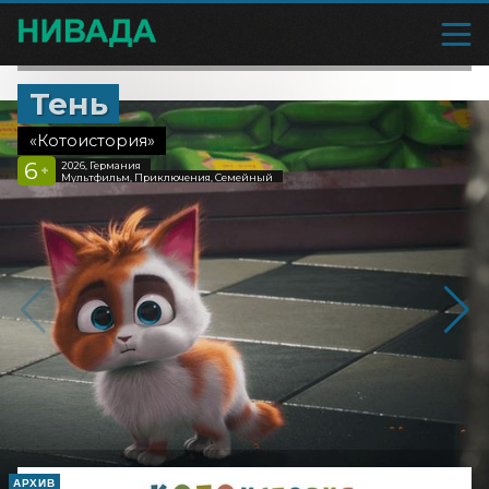
Тень
«Котоистория»
6
2026, Германия
+
Мультфильм, Приключения, Семейный
АРХИВ