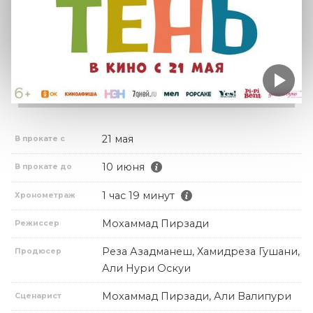
21 мая
В прокате с
10 июня
В прокате до
1 час 19 минут
Хронометраж
Мохаммад Пирзади
Режиссер
Реза Азадманеш, Хамидреза Гушани,
Продюсер
Али Нури Оскуи
Мохаммад Пирзади, Али Валипури
Сценарист