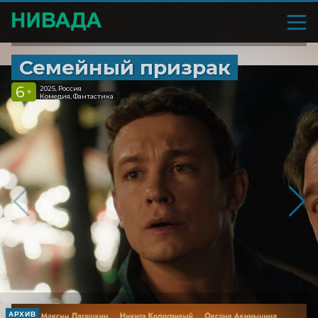
Семейный призрак
6
2025, Россия
+
Комедия, Фантастика
АРХИВ