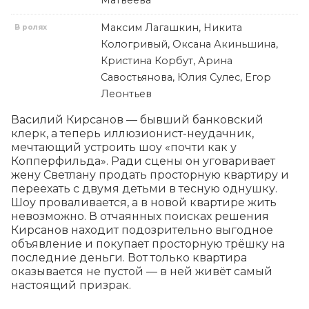
Матвеева
Максим Лагашкин, Никита
В ролях
Кологривый, Оксана Акиньшина,
Кристина Корбут, Арина
Савостьянова, Юлия Сулес, Егор
Леонтьев
Василий Кирсанов — бывший банковский 
клерк, а теперь иллюзионист-неудачник, 
мечтающий устроить шоу «почти как у 
Копперфильда». Ради сцены он уговаривает 
жену Светлану продать просторную квартиру и 
переехать с двумя детьми в тесную однушку. 
Шоу проваливается, а в новой квартире жить 
невозможно. В отчаянных поисках решения 
Кирсанов находит подозрительно выгодное 
объявление и покупает просторную трёшку на 
последние деньги. Вот только квартира 
оказывается не пустой — в ней живёт самый 
настоящий призрак.