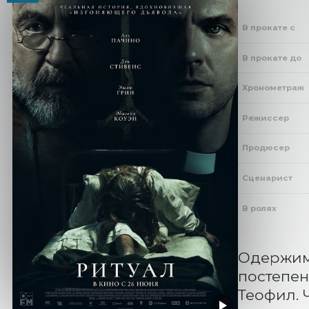
В прокате с
В прокате до
Хронометраж
Режиссер
Продюсер
Сценарист
В ролях
Одержиму
постепен
Теофил. 