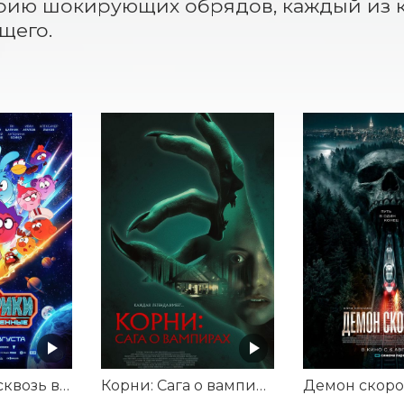
рию шокирующих обрядов, каждый из к
щего.
Смешарики сквозь вселенные
Корни: Сага о вампирах
Демон скоро