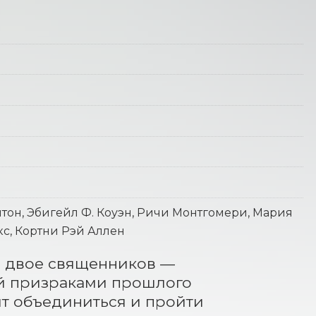
итон, Эбигейл Ф. Коуэн, Ричи Монтгомери, Мария
с, Кортни Рэй Аллен
 двое священников — 
й призраками прошлого 
т объединиться и пройти 