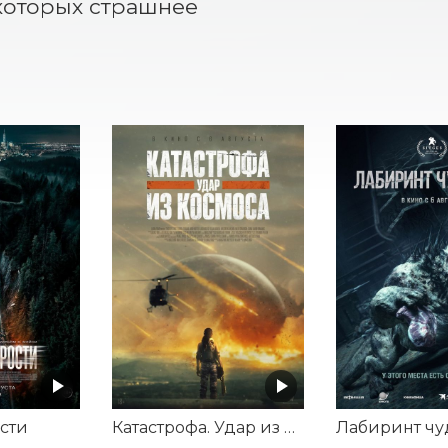
оторых страшнее 
сти
Катастрофа. Удар из космоса
Лабиринт ч