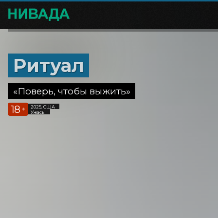
Ритуал
«Поверь, чтобы выжить»
18
2025, США
+
Ужасы