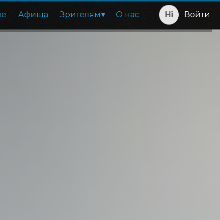
ие
Афиша
Зрителям
О нас
Войти