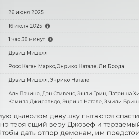
26 июня 2025
16 июля 2025
1 час 38 минут
Дэвид Миделл
Росс Каган Маркс, Энрико Натале, Ли Брода
Дэвид Миделл, Энрико Натале
Аль Пачино, Дэн Стивенс, Эшли Грин, Патриша Х
Камила Джиральдо, Энрико Натале, Эмили Бринк
ю дьяволом девушку пытаются спасти
но теряющий веру Джозеф и терзаемы
Чтобы дать отпор демонам, им предстои