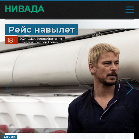
Рейс навылет
18
2024, США, Великобритания
+
Комедия, Триллер, Боевик
АРХИВ