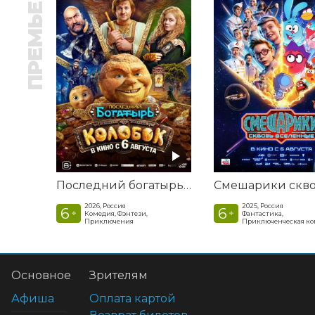
ПРЕМЬЕРА
Последний богатырь. Колобок
2026, Россия
2025, Россия
6
6
+
+
Комедия, Фэнтези,
Фантастика,
Приключения
Приключенческая к
Основное
Зрителям
Афиша
Оплата картой