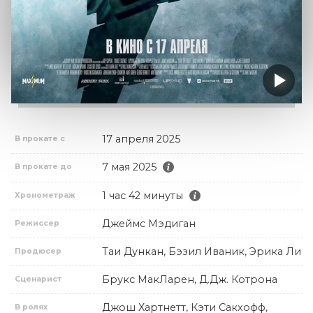
17 апреля 2025
В прокате с
7 мая 2025
В прокате до
1 час 42 минуты
Хронометраж
Джеймс Мэдиган
Режиссер
Таи Дункан, Бэзил Иваник, Эрика Ли
Продюсер
Брукс МакЛарен, Д.Дж. Котрона
Сценарист
Джош Хартнетт, Кэти Сакхофф,
В ролях