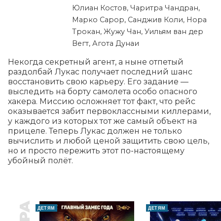
Юлиан Костов, Чаритра Чандран,
Марко Сарор, Санджив Коли, Нора
Трокан, Жужу Чан, Уильям ван дер
Вегт, Агота Дунаи
Некогда секретный агент, а ныне отпетый 
раздолбай Лукас получает последний шанс 
восстановить свою карьеру. Его задание — 
выследить на борту самолета особо опасного 
хакера. Миссию осложняет тот факт, что рейс 
оказывается забит первоклассными киллерами, 
у каждого из которых тот же самый объект на 
прицеле. Теперь Лукас должен не только 
вычислить и любой ценой защитить свою цель, 
но и просто пережить этот по-настоящему 
убойный полёт.
ДЕТЯМ
ДЕТЯМ