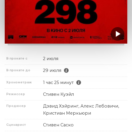
2 июля
В прокате с
29 июля
В прокате до
1 час 25 минут
Хронометраж
Стивен Куэйл
Режиссер
Дэвид Хэйринг, Алекс Лебовичи,
Продюсер
Кристиан Меркьюри
Стивен Саско
Сценарист