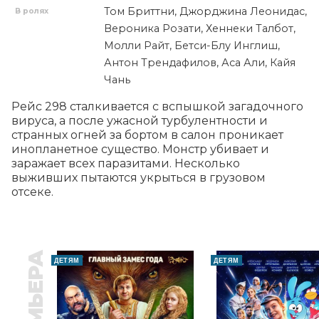
Том Бриттни, Джорджина Леонидас,
В ролях
Вероника Розати, Хеннеки Талбот,
Молли Райт, Бетси-Блу Инглиш,
Антон Трендафилов, Аса Али, Кайя
Чань
Рейс 298 сталкивается с вспышкой загадочного 
вируса, а после ужасной турбулентности и 
странных огней за бортом в салон проникает 
инопланетное существо. Монстр убивает и 
заражает всех паразитами. Несколько 
выживших пытаются укрыться в грузовом 
отсеке.
ПРЕМЬЕРА
ДЕТЯМ
ДЕТЯМ