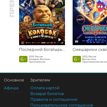
Последний богатырь. Колобок
2026, Россия
2025, Россия
6
6
+
+
Комедия, Фэнтези,
Фантастика,
Приключения
Приключенческая к
Основное
Зрителям
Афиша
Оплата картой
Возврат билетов
Правила и соглашения
Пользовательское соглашение