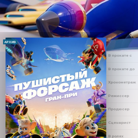
АРХИВ
В прокате с
В прокате до
Хронометраж
Режиссер
Продюсер
Сценарист
В ролях