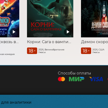
Смешарики сквозь вселенные
Корни: Сага о вампирах
Демон скоро
18
18
2026, Великобритания
2026, США
+
+
Ужасы
Ужасы
кая комедия
Способы оплаты
ашение
и для аналитики