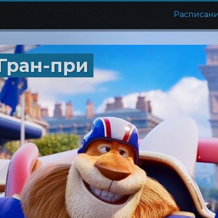
Расписан
Гран-при