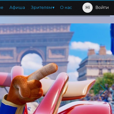
ие
Афиша
Зрителям
О нас
Войти