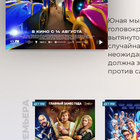
Юная мыш
головокр
вытянуто
случайна
неожидан
должна з
против с
ПРЕМЬЕРА
ДЕТЯМ
ДЕТЯМ