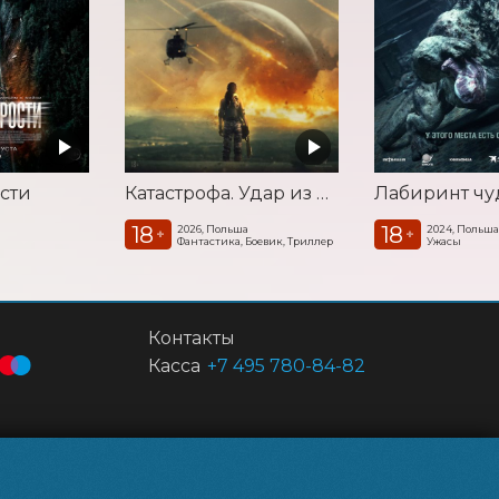
сти
Катастрофа. Удар из космоса
Лабиринт ч
18
18
2026, Польша
2024, Польш
+
+
Фантастика, Боевик, Триллер
Ужасы
Контакты
Касса
+7 495 780-84-82