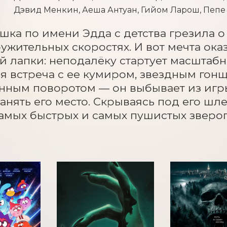
Дэвид Менкин, Аеша Антуан, Гийом Ларош, Пеп
ка по имени Эдда с детства грезила о 
ужительных скоростях. И вот мечта оказ
й лапки: неподалёку стартует масштабн
я встреча с ее кумиром, звездным гонщ
ным поворотом — он выбывает из игры,
анять его место. Скрываясь под его шле
амых быстрых и самых пушистых зверо