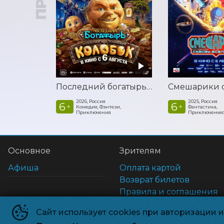
Последний богатырь. Колобок
2026, Россия
2025, Россия
6
6
+
+
Комедия, Фэнтези,
Фантастика,
Приключения
Приключенчес
Основное
Зрителям
Афиша
Оплата картой
Возврат билетов
Правила и соглашения
Пользовательское согл
Сайт использует cookies при авторизации 