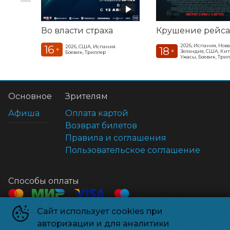
Во власти страха
Крушение рейса
2026, Испания, Нова
16
2026, США, Испания
18
+
+
Зеландия, США, Ки
Боевик, Триллер
Ужасы, Боевик, Три
Основное
Зрителям
Афиша
Оплата картой
Возврат билетов
Правила и соглашения
Пользовательское соглашение
Способы оплаты
Сайт использует cookies при
Контакты
авторизации и для аналитики