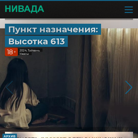
Пункт назначения:
Высотка 613
18
2024, Тайвань
+
Ужасы
АРХИВ