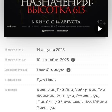
14 августа 2025
В прокате с
10 сентября 2025
В прокате до
1 час 41 минута
Хронометраж
Джо Цянь
Режиссер
Айви Инь, Бай Лин, Эмбер Ань, Бай
В ролях
Жуньинь, Кэш Чуан, Стэнли Фун,
Юнь Се, Цай Чжэньнань, Цао Юйнин,
Вики Цэн