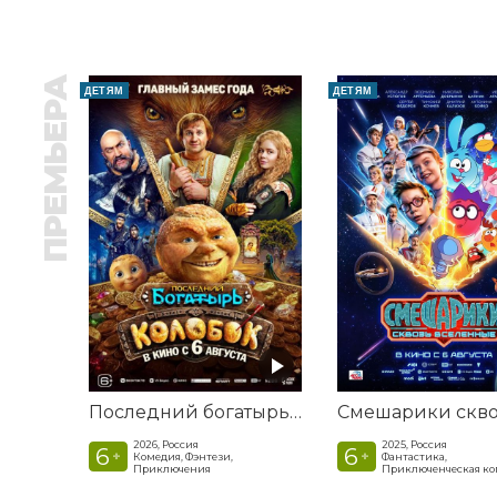
ПРЕМЬЕРА
ДЕТЯМ
ДЕТЯМ
Последний богатырь. Колобок
2026, Россия
2025, Россия
6
6
+
+
Комедия, Фэнтези,
Фантастика,
Приключения
Приключенческая к