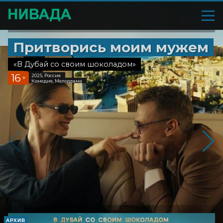
Притворись моим мужем
«В Дубай со своим шоколадом»
16
2025, Россия
+
Комедия, Мелодрама
АРХИВ