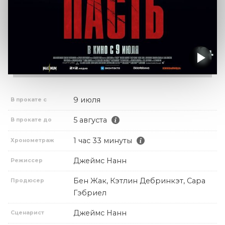
9 июля
В прокате с
5 августа
В прокате до
1 час 33 минуты
Хронометраж
Джеймс Нанн
Режиссер
Бен Жак, Кэтлин Дебринкэт, Сара
Продюсер
Гэбриел
Джеймс Нанн
Сценарист