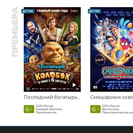
ПРЕМЬЕРА
ДЕТЯМ
ДЕТЯМ
Последний богатырь. Колобок
2026, Россия
2025, Россия
6
6
+
+
Комедия, Фэнтези,
Фантастика,
Приключения
Приключенческая к