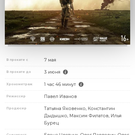
7 мая
В прокате с
3 июня
В прокате до
1 час 46 минут
Хронометраж
Павел Иванов
Режиссер
Татьяна Яковенко, Константин
Продюсер
Дыдышко, Максим Филатов, Илья
Бурец
Сценарист