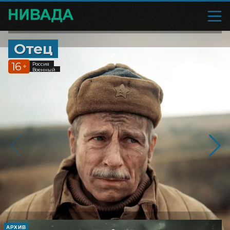
Отец
16
Россия
+
Военный
АРХИВ