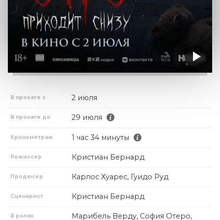
2 июля
В прокате с
29 июля
В прокате до
1 час 34 минуты
Хронометраж
Кристиан Бернард
Режиссер
Карлос Хуарес, Гуидо Руд
Продюсер
Кристиан Бернард
Сценарист
Марибель Верду, София Отеро,
В ролях