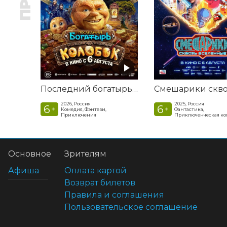
Последний богатырь. Колобок
2026, Россия
2025, Россия
6
6
+
+
Комедия, Фэнтези,
Фантастика,
Приключения
Приключенческая к
Основное
Зрителям
Афиша
Оплата картой
Возврат билетов
Правила и соглашения
Пользовательское соглашение