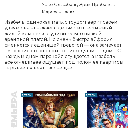
Урко Оласабаль, Эрик Пробанса,
Марсело Галван
Изабель, одинокая мать, с трудом верит своей 
удаче: она въезжает с детьми в престижный 
жилой комплекс с удивительно низкой 
арендной платой. Но очень быстро эйфория 
сменяется леденящей тревогой — она замечает 
пугающие странности, происходящие в доме. С 
каждым днём паранойя сгущается, а Изабель 
все отчетливее ощущает: под полом ее квартиры 
скрывается нечто зловещее.
ПРЕМЬЕРА
ДЕТЯМ
ДЕТЯМ