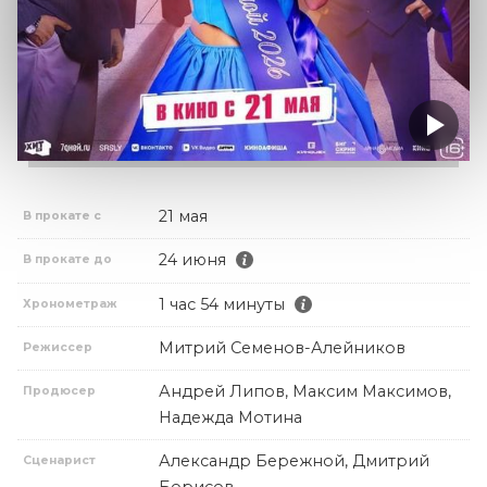
21 мая
В прокате с
24 июня
В прокате до
1 час 54 минуты
Хронометраж
Митрий Семенов-Алейников
Режиссер
Андрей Липов, Максим Максимов,
Продюсер
Надежда Мотина
Александр Бережной, Дмитрий
Сценарист