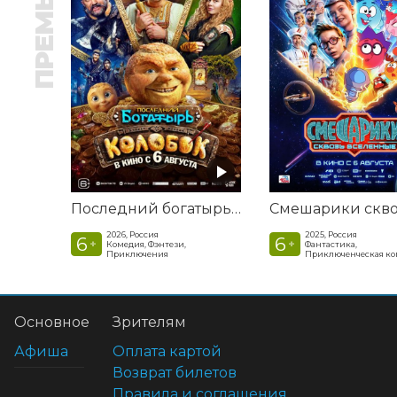
ПРЕМЬЕРА
Последний богатырь. Колобок
2026, Россия
2025, Россия
6
6
+
+
Комедия, Фэнтези,
Фантастика,
Приключения
Приключенческая к
Основное
Зрителям
Афиша
Оплата картой
Возврат билетов
Правила и соглашения