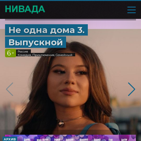
Не одна дома 3.
Выпускной
6
Россия
+
Комедия, Приключения, Семейный
АРХИВ