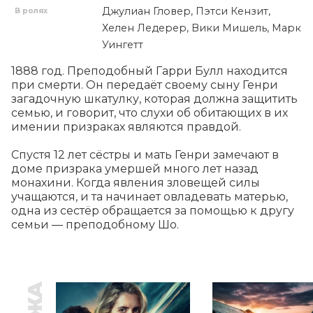
Джулиан Гловер, Пэтси Кензит,
В ролях
Хелен Ледерер, Вики Мишель, Марк
Уингетт
1888 год. Преподобный Гарри Булл находится 
при смерти. Он передаёт своему сыну Генри 
загадочную шкатулку, которая должна защитить 
семью, и говорит, что слухи об обитающих в их 
имении призраках являются правдой.

Спустя 12 лет сёстры и мать Генри замечают в 
доме призрака умершей много лет назад 
монахини. Когда явления зловещей силы 
учащаются, и та начинает овладевать матерью, 
одна из сестёр обращается за помощью к другу 
семьи — преподобному Шо.