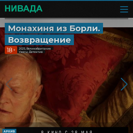
Монахиня из Борли.
Возвращение
18
2025, Великобритания
+
Ужасы, Детектив
АРХИВ