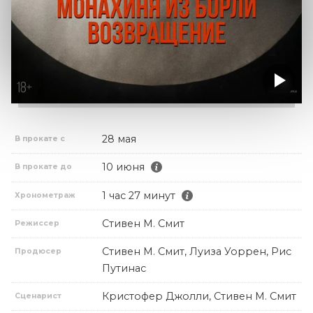
28 мая
В прокате с
10 июня
В прокате до
1 час 27 минут
Хронометраж
Стивен М. Смит
Режиссер
Стивен М. Смит, Луиза Уоррен, Рис
Продюсер
Путинас
Кристофер Джолли, Стивен М. Смит
Сценарист