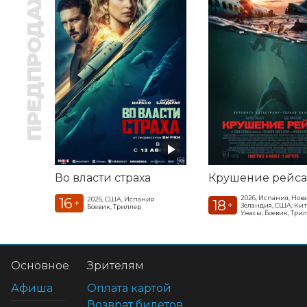
ПРЕДПРОДАЖА
Во власти страха
Крушение рейса
2026, Испания, Нова
16
2026, США, Испания
18
+
+
Зеландия, США, Ки
Боевик, Триллер
Ужасы, Боевик, Три
Основное
Зрителям
Афиша
Оплата картой
Возврат билетов