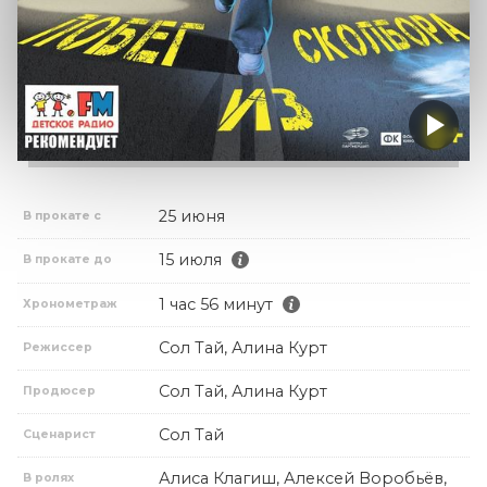
25 июня
В прокате с
15 июля
В прокате до
1 час 56 минут
Хронометраж
Сол Тай, Алина Курт
Режиссер
Сол Тай, Алина Курт
Продюсер
Сол Тай
Сценарист
Алиса Клагиш, Алексей Воробьёв,
В ролях