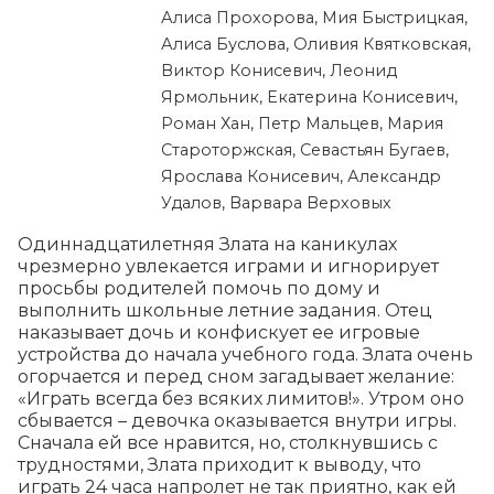
Алиса Прохорова, Мия Быстрицкая,
Алиса Буслова, Оливия Квятковская,
Виктор Конисевич, Леонид
Ярмольник, Екатерина Конисевич,
Роман Хан, Петр Мальцев, Мария
Староторжская, Севастьян Бугаев,
Ярослава Конисевич, Александр
Удалов, Варвара Верховых
Одиннадцатилетняя Злата на каникулах 
чрезмерно увлекается играми и игнорирует 
просьбы родителей помочь по дому и 
выполнить школьные летние задания. Отец 
наказывает дочь и конфискует ее игровые 
устройства до начала учебного года. Злата очень 
огорчается и перед сном загадывает желание: 
«Играть всегда без всяких лимитов!». Утром оно 
сбывается – девочка оказывается внутри игры. 
Сначала ей все нравится, но, столкнувшись с 
трудностями, Злата приходит к выводу, что 
играть 24 часа напролет не так приятно, как ей 