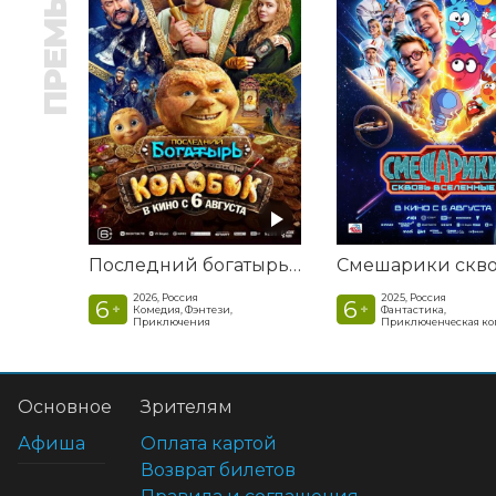
ПРЕМЬЕРА
Последний богатырь. Колобок
2026, Россия
2025, Россия
6
6
+
+
Комедия, Фэнтези,
Фантастика,
Приключения
Приключенческая к
Основное
Зрителям
Афиша
Оплата картой
Возврат билетов