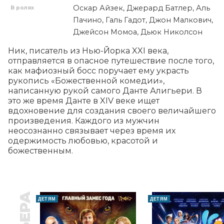
Оскар Айзек, Джерард Батлер, Аль
В ролях
Пачино, Галь Гадот, Джон Малкович,
Джейсон Момоа, Дьюк Николсон
Ник, писатель из Нью-Йорка XXI века, 
отправляется в опасное путешествие после того, 
как мафиозный босс поручает ему украсть 
рукопись «Божественной комедии», 
написанную рукой самого Данте Алигьери. В 
это же время Данте в XIV веке ищет 
вдохновение для создания своего величайшего 
произведения. Каждого из мужчин 
неосознанно связывает через время их 
одержимость любовью, красотой и 
божественным.
ДЕТЯМ
ДЕТЯМ