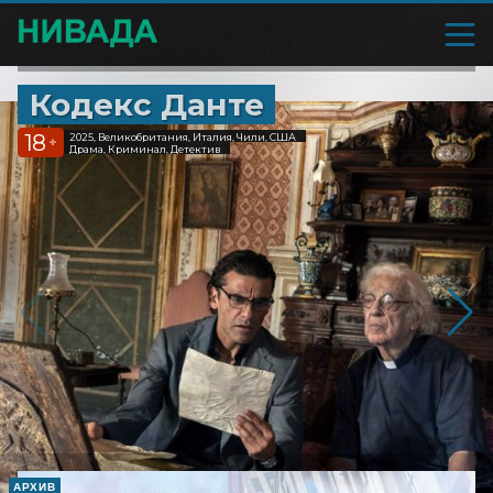
Кодекс Данте
18
2025, Великобритания, Италия, Чили, США
+
Драма, Криминал, Детектив
АРХИВ