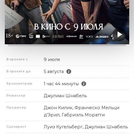
9 июля
В прокате с
5 августа
В прокате до
1 час 44 минуты
Хронометраж
Джулиан Шнабель
Режиссер
Джон Килик, Франческо Мельци
Продюсер
д’Эрил, Габриэль Моратти
Луиз Кугельберг, Джулиан Шнабель
Сценарист