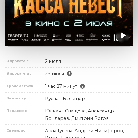
2 июля
В прокате с
29 июля
В прокате до
1 час 27 минут
Хронометраж
Руслан Бальтцер
Режиссер
Юлиана Слащева, Александр
Продюсер
Бондарев, Дмитрий Рогов
Алла Гусева, Андрей Никифоров,
Сценарист