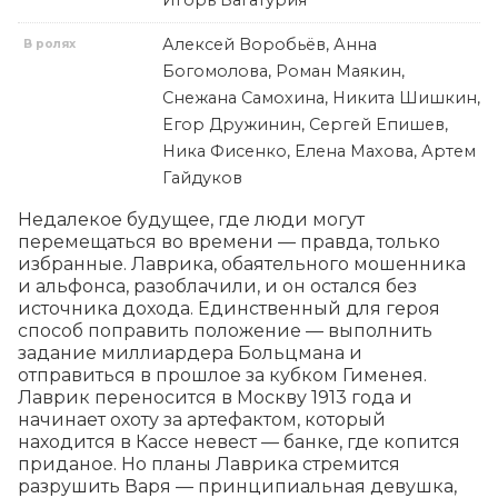
Игорь Багатурия
Алексей Воробьёв, Анна
В ролях
Богомолова, Роман Маякин,
Снежана Самохина, Никита Шишкин,
Егор Дружинин, Сергей Епишев,
Ника Фисенко, Елена Махова, Артем
Гайдуков
Недалекое будущее, где люди могут 
перемещаться во времени — правда, только 
избранные. Лаврика, обаятельного мошенника 
и альфонса, разоблачили, и он остался без 
источника дохода. Единственный для героя 
способ поправить положение — выполнить 
задание миллиардера Больцмана и 
отправиться в прошлое за кубком Гименея. 
Лаврик переносится в Москву 1913 года и 
начинает охоту за артефактом, который 
находится в Кассе невест — банке, где копится 
приданое. Но планы Лаврика стремится 
разрушить Варя — принципиальная девушка, 