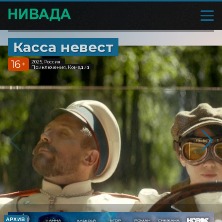
Касса невест
16
2025, Россия
+
Приключения, Комедия
АРХИВ