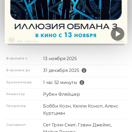
13 ноября 2025
В прокате с
31 декабря 2025
В прокате до
1 час 52 минуты
Хронометраж
Рубен Фляйшер
Режиссер
Бобби Коэн, Келли Коноп, Алекс
Продюсер
Куртцман
Сет Грэм-Смит, Гэвин Джеймс,
Сценарист