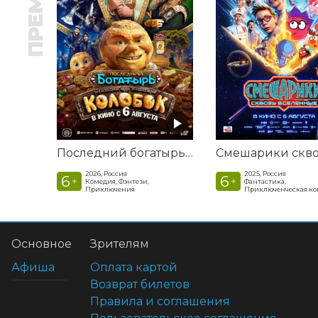
Последний богатырь. Колобок
2026, Россия
2025, Россия
6
6
+
+
Комедия, Фэнтези,
Фантастика,
Приключения
Приключенческая к
Основное
Зрителям
Афиша
Оплата картой
Возврат билетов
Правила и соглашения