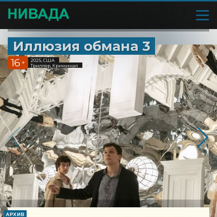
Иллюзия обмана 3
16
2025, США
+
Триллер, Криминал
АРХИВ