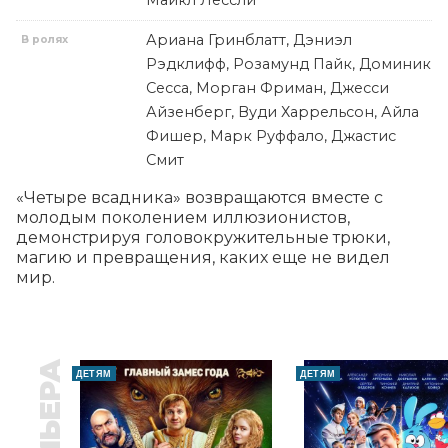
Майкл Лессли
Ариана Гринблатт, Дэниэл
В ролях
Рэдклифф, Розамунд Пайк, Доминик
Сесса, Морган Фриман, Джесси
Айзенберг, Вуди Харрельсон, Айла
Фишер, Марк Руффало, Джастис
Смит
«Четыре всадника» возвращаются вместе с 
молодым поколением иллюзионистов, 
демонстрируя головокружительные трюки, 
магию и превращения, каких еще не видел 
мир.
ПРЕМЬЕРА
ДЕТЯМ
ДЕТЯМ