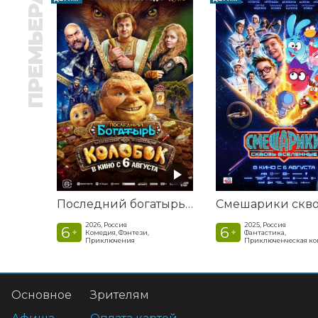
ПРЕМЬЕРА
Последний богатырь. Колобок
2026, Россия
2025, Россия
6
6
+
+
Комедия, Фэнтези,
Фантастика,
Приключения
Приключенческая к
Основное
Зрителям