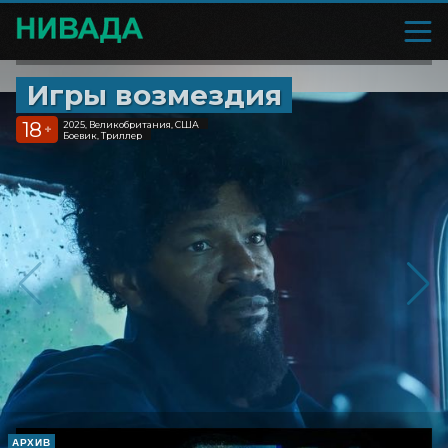
Игры возмездия
18
2025, Великобритания, США
+
Боевик, Триллер
АРХИВ