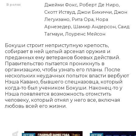
Джейми Фокс, Роберт Де Ниро,
В ролях
Скотт Иствуд, Джои Бикиччи, Джон
Легуизамо, Рита Ора, Нора
Арнезедер, Шамир Андерсон, Саид
Тагмауи, Лоуренс Мейсон
Бокуши строит неприступную крепость, 
собирает в ней целый арсенал оружия и 
преданных ему ветеранов боевых действий. 
Правительство пытается проникнуть в 
организацию, чтобы узнать его планы. После 
нескольких неудачных попыток власти вербуют 
Нэша Кавано, бывшего спецназовца, который 
когда-то был учеником Бокуши. Наконец-то у 
Нэша появляется возможность отомстить 
человеку, который отнял у него все, включая 
любовь всей его жизни.
ДЕТЯМ
ДЕТЯМ