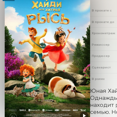
В прокате с
В прокате до
Хронометраж
Режиссер
Продюсер
Сценарист
В ролях
Юная Хай
Однажды,
находит 
семью. Н