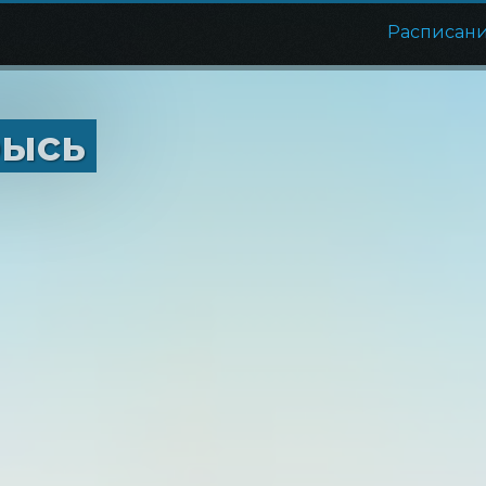
Расписан
рысь