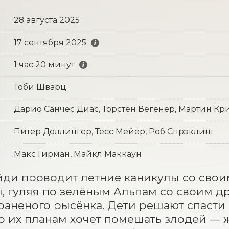
28 августа 2025
17 сентября 2025
1 час 20 минут
Тоби Шварц
Дарио Санчес Диас, Торстен Вегенер, Мартин Кр
Питер Доллингер, Тесс Мейер, Роб Спрэклинг
Макс Гирман, Майкл Маккаун
ди проводит летние каникулы со своим
 гуляя по зелёным Альпам со своим др
раненого рысёнка. Дети решают спасти е
о их планам хочет помешать злодей — 