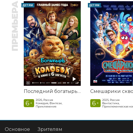
ПРЕМЬЕРА
ДЕТЯМ
ДЕТЯМ
Последний богатырь. Колобок
2026, Россия
2025, Россия
6
6
+
+
Комедия, Фэнтези,
Фантастика,
Приключения
Приключенческая к
Основное
Зрителям