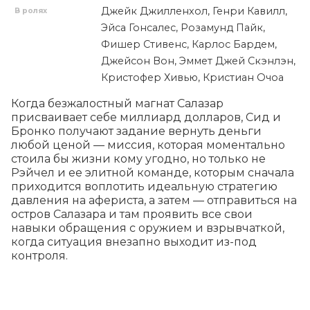
Джейк Джилленхол, Генри Кавилл,
В ролях
Эйса Гонсалес, Розамунд Пайк,
Фишер Стивенс, Карлос Бардем,
Джейсон Вон, Эммет Джей Скэнлэн,
Кристофер Хивью, Кристиан Очоа
Когда безжалостный магнат Салазар 
присваивает себе миллиард долларов, Сид и 
Бронко получают задание вернуть деньги 
любой ценой — миссия, которая моментально 
стоила бы жизни кому угодно, но только не 
Рэйчел и ее элитной команде, которым сначала 
приходится воплотить идеальную стратегию 
давления на афериста, а затем — отправиться на 
остров Салазара и там проявить все свои 
навыки обращения с оружием и взрывчаткой, 
когда ситуация внезапно выходит из-под 
контроля.