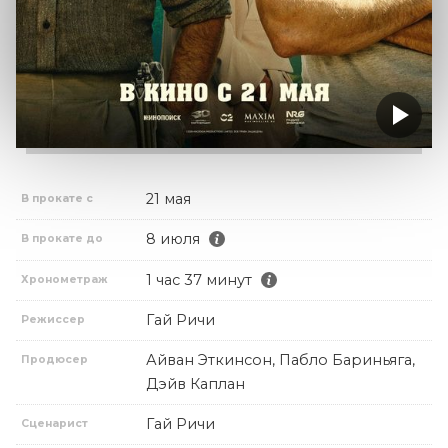
21 мая
В прокате с
8 июля
В прокате до
1 час 37 минут
Хронометраж
Гай Ричи
Режиссер
Айван Эткинсон, Пабло Бариньяга,
Продюсер
Дэйв Каплан
Гай Ричи
Сценарист