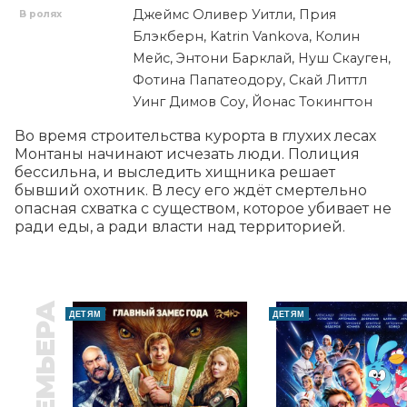
Джеймс Оливер Уитли, Прия
В ролях
Блэкберн, Katrin Vankova, Колин
Мейс, Энтони Барклай, Нуш Скауген,
Фотина Папатеодору, Скай Литтл
Уинг Димов Соу, Йонас Токингтон
Во время строительства курорта в глухих лесах 
Монтаны начинают исчезать люди. Полиция 
бессильна, и выследить хищника решает 
бывший охотник. В лесу его ждёт смертельно 
опасная схватка с существом, которое убивает не 
ради еды, а ради власти над территорией.
ПРЕМЬЕРА
ДЕТЯМ
ДЕТЯМ