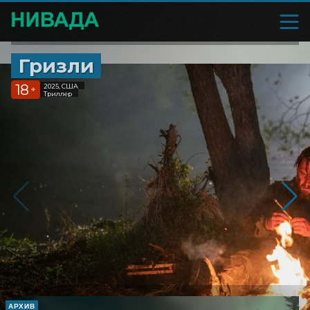
Гризли
18
2025, США
+
Триллер
АРХИВ