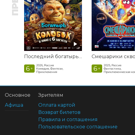
Последний богатырь. Колобок
2026, Россия
2025, Россия
6
6
+
+
Комедия, Фэнтези,
Фантастика,
Приключения
Приключенческая к
Основное
Зрителям
Афиша
Оплата картой
Возврат билетов
Правила и соглашения
Пользовательское соглашение