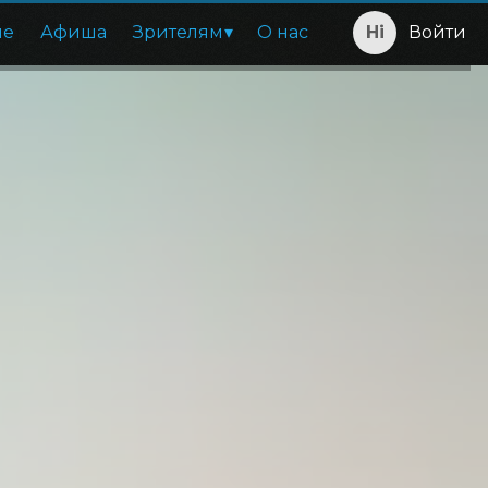
ие
Афиша
Зрителям
О нас
Войти