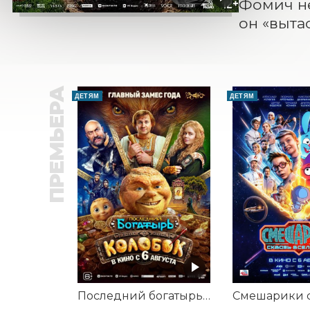
Фомич не 
он «выта
ПРЕМЬЕРА
ДЕТЯМ
ДЕТЯМ
Последний богатырь. Колобок