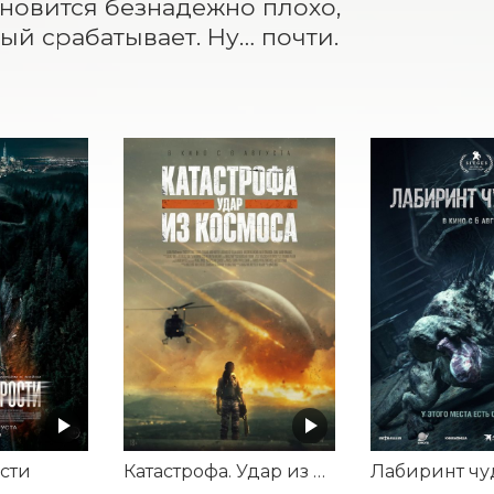
ановится безнадежно плохо, 
рый срабатывает. Ну… почти.
сти
Катастрофа. Удар из космоса
Лабиринт ч