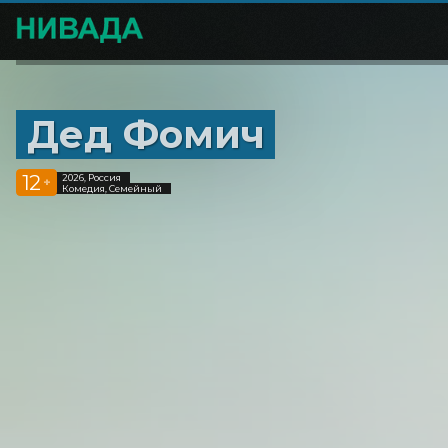
Дед Фомич
12
2026, Россия
+
Комедия, Семейный