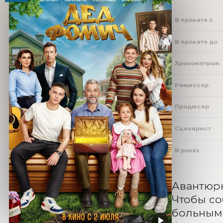
В прокате с
В прокате до
Хронометраж
Режиссер
Продюсер
Сценарист
В ролях
Авантюрн
Чтобы со
больным.