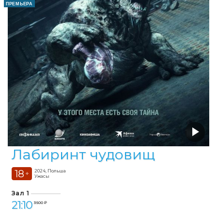
ПРЕМЬЕРА
Лабиринт чудовищ
18
2024, Польша
+
Ужасы
Зал 1
21:10
3 500 ₽