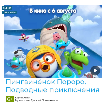
ДЕТЯМ
ПРЕМЬЕРА
Пингвинёнок Пороро.
Подводные приключения
6
Корея Южная
+
Мультфильм, Детский, Приключения