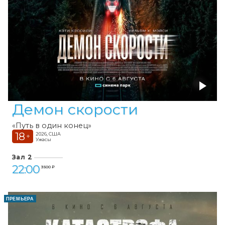
Демон скорости
«Путь в один конец»
18
2026, США
+
Ужасы
Зал 2
22:00
3 500 ₽
ПРЕМЬЕРА