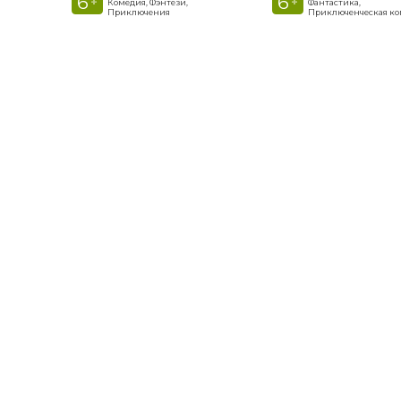
6
6
+
+
Комедия, Фэнтези,
Фантастика,
Приключения
Приключенческая к