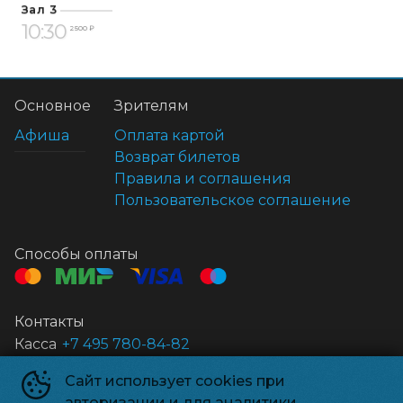
Зал 3
10:30
2 500 ₽
Основное
Зрителям
Афиша
Оплата картой
Возврат билетов
Правила и соглашения
Пользовательское соглашение
Способы оплаты
Контакты
Касса
+7 495 780-84-82
Сайт использует cookies при
Нивада 3D
©
2020-
2026
авторизации и для аналитики